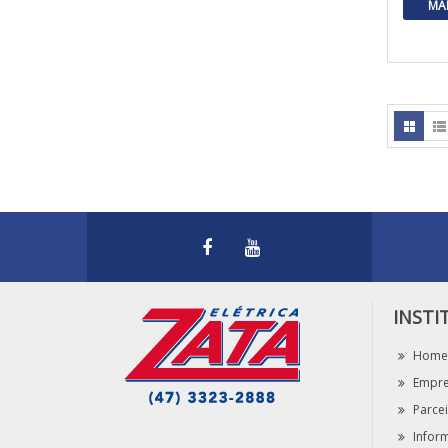
MA
INSTI
Home
Empr
Parce
Infor