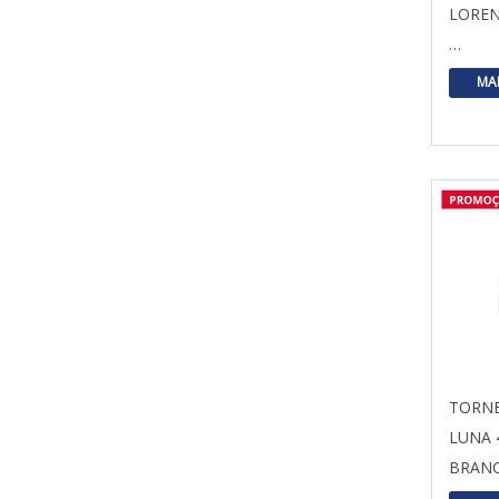
LOREN
…
MA
TORNE
LUNA 
BRAN