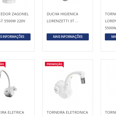
CEDOR ZAGONEL
DUCHA HIGIENICA
TORNE
T 5500W 220V
LORENZETTI 3T …
LOREN
5500
IS INFORMAÇÕES
MAIS INFORMAÇÕES
MA
IRA ELETRICA
TORNEIRA ELETRONICA
TORNE