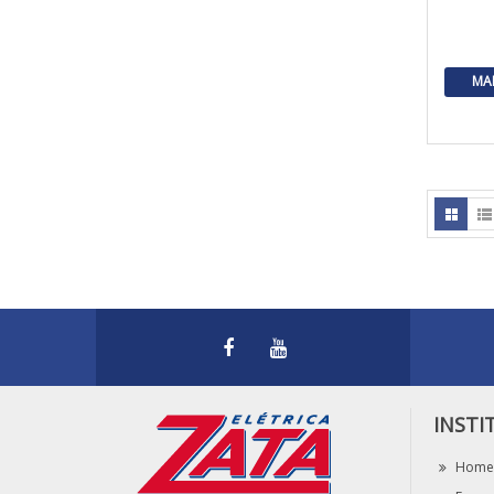
MA
INSTI
Home