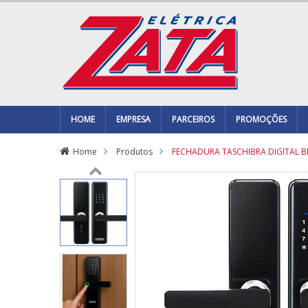
HOME
EMPRESA
PARCEIROS
PROMOÇÕES
Home
Produtos
FECHADURA TASCHIBRA DIGITAL B
Previ
ous