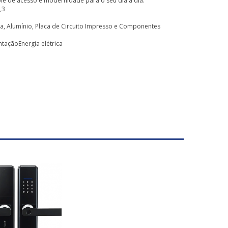
ole de acesso e modernidade para o seu dia a dia.
,3
a, Alumínio, Placa de Circuito Impresso e Componentes
ntaçãoEnergia elétrica