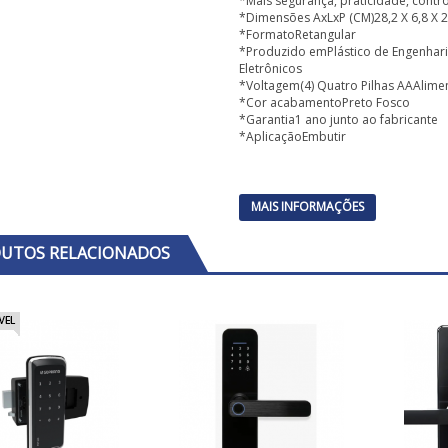
*Mais segurança, praticidade, contr
*Dimensões AxLxP (CM)28,2 X 6,8 X 2
*FormatoRetangular
*Produzido emPlástico de Engenhari
Eletrônicos
*Voltagem(4) Quatro Pilhas AA
Alime
*Cor acabamentoPreto Fosco
*Garantia1 ano junto ao fabricante
*AplicaçãoEmbutir
MAIS INFORMAÇÕES
UTOS RELACIONADOS